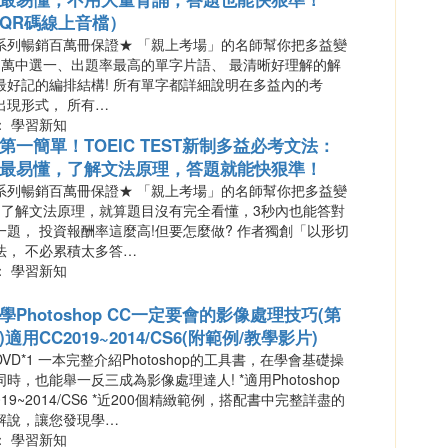
QR碼線上音檔）
系列暢銷百萬冊保證★ 「親上考場」的名師幫你把多益變
! 萬中選一、出題率最高的單字片語、 最清晰好理解的解
最好記的編排結構! 所有單字都詳細說明在多益內的考
出現形式， 所有…
： 學習新知
第一簡單！TOEIC TEST新制多益必考文法：
最易懂，了解文法原理，答題就能快狠準！
系列暢銷百萬冊保證★ 「親上考場」的名師幫你把多益變
! 了解文法原理，就算題目沒有完全看懂，3秒內也能答對
一題， 投資報酬率這麼高!但要怎麼做? 作者獨創「以形切
法， 不必累積太多答…
： 學習新知
學Photoshop CC一定要會的影像處理技巧(第
)適用CC2019~2014/CS6(附範例/教學影片)
VD*1 一本完整介紹Photoshop的工具書，在學會基礎操
時，也能舉一反三成為影像處理達人! *適用Photoshop
019~2014/CS6 *近200個精緻範例，搭配書中完整詳盡的
解說，讓您發現學…
： 學習新知