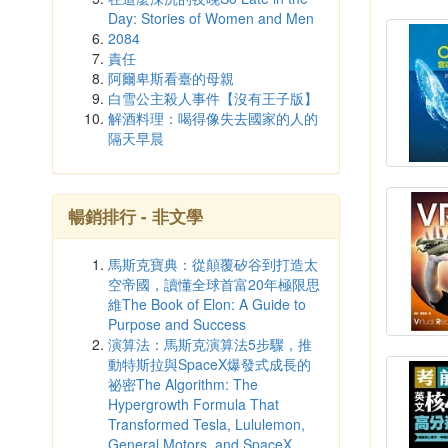
Day: Stories of Women and Men
2084
責任
阿爾卑斯看臺的母親
白雪公主殺人事件【沒有王子版】
解酒料理：喝得像失去國家的人的
隔天早晨
暢銷排行 - 非文學
馬斯克寶典：從顛覆矽谷到打造太
空帝國，讀懂全球首富20年極限思
維The Book of Elon: A Guide to
Purpose and Success
演算法：馬斯克演算法5步驟，推
動特斯拉與SpaceX爆發式成長的
祕密The Algorithm: The
Hypergrowth Formula That
Transformed Tesla, Lululemon,
General Motors, and SpaceX