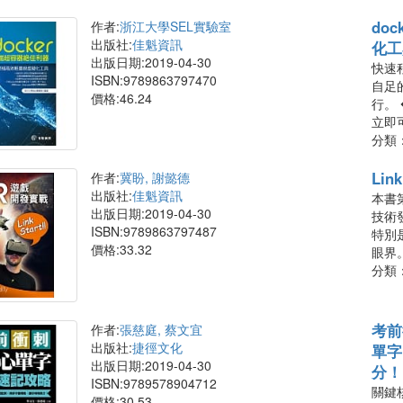
do
作者:
浙江大學SEL實驗室
出版社:
佳魁資訊
化工
出版日期:2019-04-30
快速
ISBN:9789863797470
自足
價格:46.24
行。
立即
分類
Lin
作者:
冀盼, 謝懿德
出版社:
佳魁資訊
本書
出版日期:2019-04-30
技術
ISBN:9789863797487
特別
價格:33.32
眼界
分類
考前
作者:
張慈庭, 蔡文宜
出版社:
捷徑文化
單字
出版日期:2019-04-30
分！
ISBN:9789578904712
關鍵核
價格:30.53