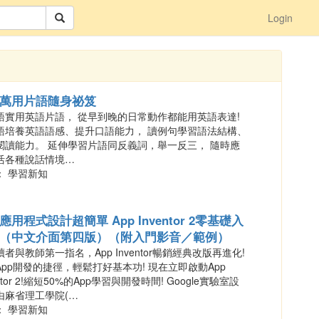
Login
萬用片語隨身祕笈
語實用英語片語， 從早到晚的日常動作都能用英語表達!
語培養英語語感、提升口語能力， 讀例句學習語法結構、
閱讀能力。 延伸學習片語同反義詞，舉一反三， 隨時應
活各種說話情境…
： 學習新知
應用程式設計超簡單 App Inventor 2零基礎入
（中文介面第四版）（附入門影音／範例）
者與教師第一指名，App Inventor暢銷經典改版再進化!
App開發的捷徑，輕鬆打好基本功! 現在立即啟動App
entor 2!縮短50%的App學習與開發時間! Google實驗室設
由麻省理工學院(…
： 學習新知