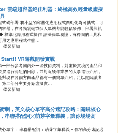
cker 雲端超容器絕佳利器：終極高效輕量級虛擬
具
程式碼部署-將小型的容器化應用程式自動化為可攜式且可
的容器，在各類雲端或個人單機都能輕鬆發佈、部署與執
 ◆ 標準化應用程式操作-語法簡單易懂，有穩固的工具和
可用之應用程式生態…
： 學習新知
k Start!! VR遊戲開發實戰
第一部分參考國內外一些技術資料，對虛擬實境的產品和
發展進行簡短的回顧，並對近幾年業界的大事進行介紹，
是對現在各個方向產品都有一個簡單介紹，足以開闊讀者
。第二部分主要介紹虛擬實…
： 學習新知
衝刺，英文核心單字高分速記攻略：關鍵核心
，串聯搭配詞╳萌芽字彙釋義，讓你場場高
心單字 + 串聯搭配詞 + 萌芽字彙釋義 = 你的高分速記必