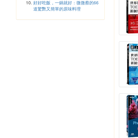
好好吃飯，一鍋就好：微微蔡的66
道驚艷又簡單的原味料理