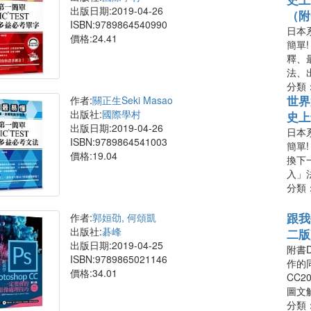
出版日期:2019-04-26
（附
ISBN:9789864540990
日本
價格:24.41
簡單
釋、
法、
分類
世界
作者:
關正生Seki Masao
出版社:
國際學村
史上
出版日期:2019-04-26
日本
ISBN:9789864541003
簡單
價格:19.04
換下
入」
分類
跟我
作者:
郭姮劭, 何頌凱
出版社:
碁峰
二版
出版日期:2019-04-25
附書D
ISBN:9789865021146
作的同
價格:34.01
CC2
圖文
分類