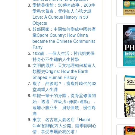
愛情美術館：50傳奇故事，200件
愛慾大蒐奇，背後扣人心弦之謎
Love: A Curious History in 50
Objects
幹部國家：中國如何變成中國共產
黨Cadre Country: How China
became the Chinese Communist
Party
102歲，一個人生活：哲代奶奶保
持身心不生鏽的人生哲學
文明的原點：天文地理如何塑造人
類歷史Origins: How the Earth
Shaped Human History
瘦了，然後呢？：瘦瘦針時代的32
堂減重人生課
年輕一輩子的身體，從骨盆修復開
始：透過「呼吸法×伸展×運動」，
遠離小腹凸出、肩頸僵硬、慢性疼
痛
東京．名古屋人氣名店「Hachi
Café招牌配方大公開」隨季節與心
情，享受專屬於我的塔！