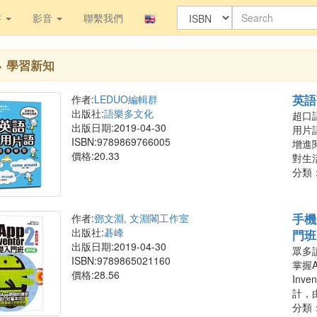
書
影音
聯繫我們
> 學習新知
英語
作者:
LEDUO編輯群
出版社:
語樂多文化
超口
出版日期:2019-04-30
用片
ISBN:9789869766005
增進
價格:20.33
對生
分類
手機
作者:
鄧文淵, 文淵閣工作室
出版社:
碁峰
門班
出版日期:2019-04-30
眾多讀
ISBN:9789865021160
掌握
價格:28.56
Inv
計，
分類