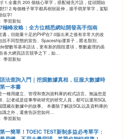
! 1.全書共 200 個核心單字，搭配補充片語，從頭開始
穩打! 2.每個種子單字都具樹狀延伸，接手萌芽單字，駕馭
相似字!
： 學習新知
P7極峰攻略：全方位精悉網站開發高手指南
老邁，但能量十足的PHP在7.0版出來之後有非常大的改
包括不同型態的宣告、Spaceship運算子，匿名類別、
icode變數等基本語法，更有新的階段選項，整數處理的函
 在各大網頁語言競爭之下，如…
： 學習新知
L語法查詢入門｜挖掘數據真相，征服大數據時
第一本書
L是一種用建立、管理和查詢資料庫的程式語言。無論您是
師、記者或是從事學術研究的研究人員，都可以運用SQL
掘隱藏在數據中的故事。 本書除了解說SQL以及資料庫的
知識之外，還會告訴您如何…
： 學習新知
第一簡單！TOEIC TEST新制多益必考單字：
最易懂，不用大量背誦，答題也能快狠準！