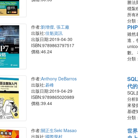
勝法則
穩紮
所有
分類
PH
作者:
劉增傑, 張工廠
出版社:
佳魁資訊
雖然
出版日期:2019-04-30
進，
ISBN:9789863797517
un
價格:46.24
數。
分類
SQ
作者:
Anthony DeBarros
出版社:
碁峰
代的
出版日期:2019-04-29
SQ
ISBN:9789865020989
分析
價格:39.44
來發
基礎
分類
世界
作者:
關正生Seki Masao
出版社:
國際學村
史上