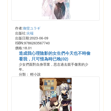
作者:
御堂ユラギ
出版社:
尖端
出版日期:2023-06-09
ISBN:9786263567740
價格:18.01
造成我心理陰影的女生們今天也不時偷
看我，只可惜為時已晚(02)
少女們面對自身罪業，思念過去親手傷害的少
年。
分類： 輕小說