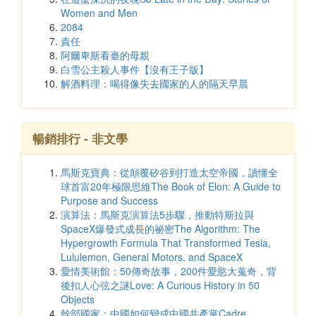
Women and Men
2084
責任
阿爾卑斯看臺的母親
白雪公主殺人事件【沒有王子版】
解酒料理：喝得像失去國家的人的隔天早晨
暢銷排行 - 非文學
馬斯克寶典：從顛覆矽谷到打造太空帝國，讀懂全
球首富20年極限思維The Book of Elon: A Guide to
Purpose and Success
演算法：馬斯克演算法5步驟，推動特斯拉與
SpaceX爆發式成長的祕密The Algorithm: The
Hypergrowth Formula That Transformed Tesla,
Lululemon, General Motors, and SpaceX
愛情美術館：50傳奇故事，200件愛慾大蒐奇，背
後扣人心弦之謎Love: A Curious History in 50
Objects
幹部國家：中國如何變成中國共產黨Cadre