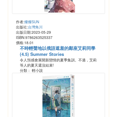
作者:
燦燦SUN
出版社:
台灣角川
出版日期:2023-05-29
ISBN:9786263525337
價格:18.01
不時輕聲地以俄語遮羞的鄰座艾莉同學
(4.5) Summer Stories
令人預感會展開新戀情的夏季集訓。不過，艾莉
等人的夏天還沒結束!
分類： 輕小說