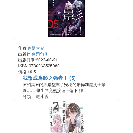
作者:
逢沢大介
出版社:
台灣角川
出版日期:2023-06-21
ISBN:9786263525986
價格:19.51
我想成為影之強者！ (5)
突如其來的黑暗壟罩了安穩的米德加魔劍士學
園…… 學生們竟然接連下落不明!
分類： 輕小說