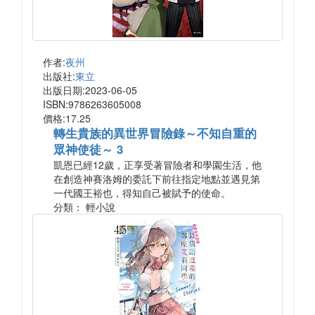
作者:
夜州
出版社:
東立
出版日期:2023-06-05
ISBN:9786263605008
價格:17.25
轉生貴族的異世界冒險錄～不知自重的
眾神使徒～ 3
凱恩已經12歲，正享受著冒險者和學園生活，他
在創造神賽洛姆的委託下前往指定地點並遇見第
一代國王裕也，得知自己被賦予的使命。
分類： 輕小說