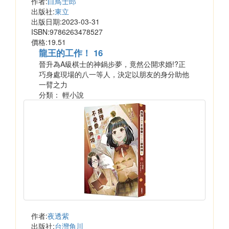
作者:
白鳥士郎
出版社:
東立
出版日期:2023-03-31
ISBN:9786263478527
價格:19.51
龍王的工作！ 16
晉升為A級棋士的神鍋步夢，竟然公開求婚!?正
巧身處現場的八一等人，決定以朋友的身分助他
一臂之力
分類： 輕小說
作者:
夜透紫
出版社:
台灣角川