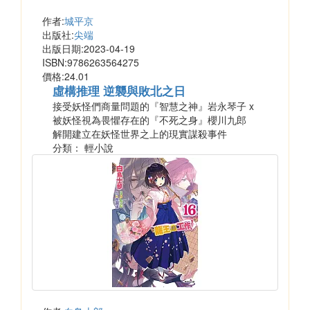
作者:
城平京
出版社:
尖端
出版日期:2023-04-19
ISBN:9786263564275
價格:24.01
虛構推理 逆襲與敗北之日
接受妖怪們商量問題的『智慧之神』岩永琴子 x
被妖怪視為畏懼存在的『不死之身』櫻川九郎
解開建立在妖怪世界之上的現實謀殺事件
分類： 輕小說