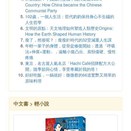
Country: How China became the Chinese
Communist Party
102歲，一個人生活：哲代奶奶保持身心不生鏽的
人生哲學
文明的原點：天文地理如何塑造人類歷史Origins:
How the Earth Shaped Human History
瘦了，然後呢？：瘦瘦針時代的32堂減重人生課
年輕一輩子的身體，從骨盆修復開始：透過「呼吸
法×伸展×運動」，遠離小腹凸出、肩頸僵硬、慢性
疼痛
東京．名古屋人氣名店「Hachi Café招牌配方大公
開」隨季節與心情，享受專屬於我的塔！
好好吃飯，一鍋就好：微微蔡的66道驚艷又簡單的
原味料理
中文書 > 輕小說