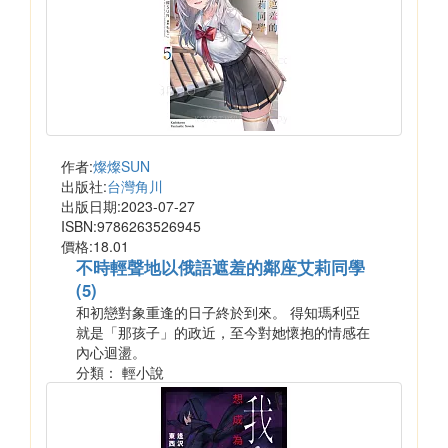
作者:
燦燦SUN
出版社:
台灣角川
出版日期:2023-07-27
ISBN:9786263526945
價格:18.01
不時輕聲地以俄語遮羞的鄰座艾莉同學
(5)
和初戀對象重逢的日子終於到來。 得知瑪利亞
就是「那孩子」的政近，至今對她懷抱的情感在
內心迴盪。
分類： 輕小說