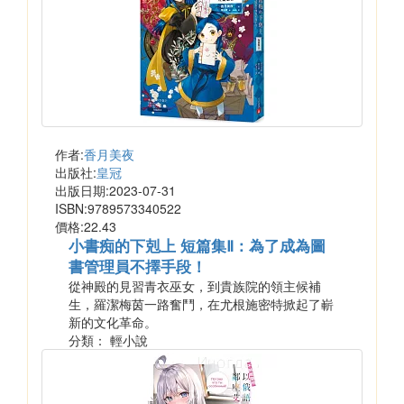
作者:
香月美夜
出版社:
皇冠
出版日期:2023-07-31
ISBN:9789573340522
價格:22.43
小書痴的下剋上 短篇集Ⅱ：為了成為圖
書管理員不擇手段！
從神殿的見習青衣巫女，到貴族院的領主候補
生，羅潔梅茵一路奮鬥，在尤根施密特掀起了嶄
新的文化革命。
分類： 輕小說