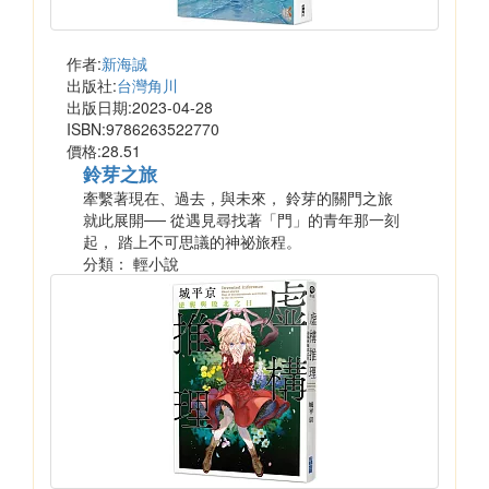
作者:
新海誠
出版社:
台灣角川
出版日期:2023-04-28
ISBN:9786263522770
價格:28.51
鈴芽之旅
牽繫著現在、過去，與未來， 鈴芽的關門之旅
就此展開── 從遇見尋找著「門」的青年那一刻
起， 踏上不可思議的神祕旅程。
分類： 輕小說