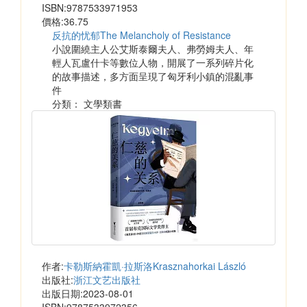
ISBN:9787533971953
價格:36.75
反抗的忧郁The Melancholy of Resistance
小說圍繞主人公艾斯泰爾夫人、弗勞姆夫人、年
輕人瓦盧什卡等數位人物，開展了一系列碎片化
的故事描述，多方面呈現了匈牙利小鎮的混亂事
件
分類： 文學類書
作者:
卡勒斯納霍凱·拉斯洛Krasznahorkai László
出版社:
浙江文艺出版社
出版日期:2023-08-01
ISBN:9787533972356