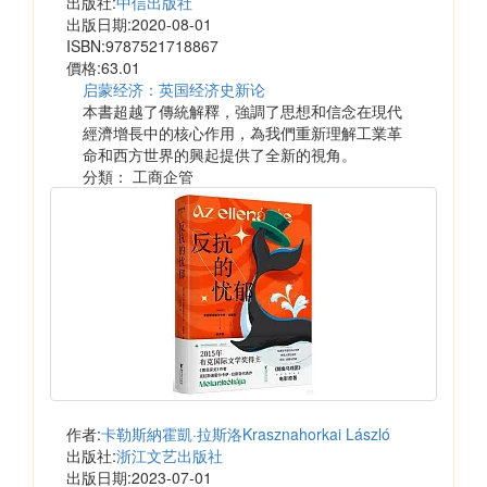
出版社:
中信出版社
出版日期:2020-08-01
ISBN:9787521718867
價格:63.01
启蒙经济：英国经济史新论
本書超越了傳統解釋，強調了思想和信念在現代
經濟增長中的核心作用，為我們重新理解工業革
命和西方世界的興起提供了全新的視角。
分類： 工商企管
作者:
卡勒斯納霍凱·拉斯洛Krasznahorkai László
出版社:
浙江文艺出版社
出版日期:2023-07-01