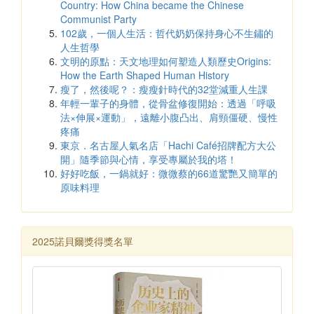
Country: How China became the Chinese
Communist Party
102歲，一個人生活：哲代奶奶保持身心不生鏽的
人生哲學
文明的原點：天文地理如何塑造人類歷史Origins:
How the Earth Shaped Human History
瘦了，然後呢？：瘦瘦針時代的32堂減重人生課
年輕一輩子的身體，從骨盆修復開始：透過「呼吸
法×伸展×運動」，遠離小腹凸出、肩頸僵硬、慢性
疼痛
東京．名古屋人氣名店「Hachi Café招牌配方大公
開」隨季節與心情，享受專屬於我的塔！
好好吃飯，一鍋就好：微微蔡的66道驚艷又簡單的
原味料理
2025諾貝爾獎得獎名單