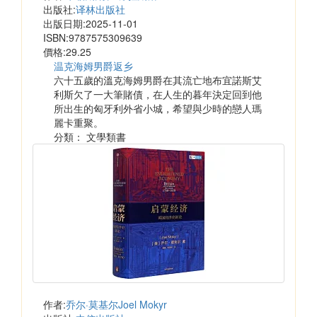
出版社:
译林出版社
出版日期:2025-11-01
ISBN:9787575309639
價格:29.25
温克海姆男爵返乡
六十五歲的溫克海姆男爵在其流亡地布宜諾斯艾
利斯欠了一大筆賭債，在人生的暮年決定回到他
所出生的匈牙利外省小城，希望與少時的戀人瑪
麗卡重聚。
分類： 文學類書
作者:
乔尔·莫基尔Joel Mokyr