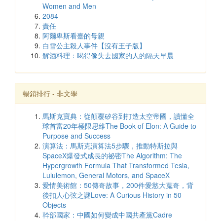
Women and Men
2084
責任
阿爾卑斯看臺的母親
白雪公主殺人事件【沒有王子版】
解酒料理：喝得像失去國家的人的隔天早晨
暢銷排行 - 非文學
馬斯克寶典：從顛覆矽谷到打造太空帝國，讀懂全
球首富20年極限思維The Book of Elon: A Guide to
Purpose and Success
演算法：馬斯克演算法5步驟，推動特斯拉與
SpaceX爆發式成長的祕密The Algorithm: The
Hypergrowth Formula That Transformed Tesla,
Lululemon, General Motors, and SpaceX
愛情美術館：50傳奇故事，200件愛慾大蒐奇，背
後扣人心弦之謎Love: A Curious History in 50
Objects
幹部國家：中國如何變成中國共產黨Cadre