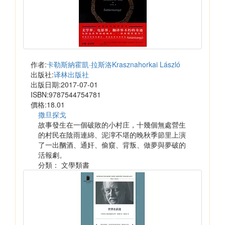
作者:
卡勒斯納霍凱·拉斯洛Krasznahorkai László
出版社:
译林出版社
出版日期:2017-07-01
ISBN:9787544754781
價格:18.01
撒旦探戈
故事發生在一個破敗的小村庄，十幾個無處營生
的村民在陰雨連綿、泥濘不堪的晚秋季節里上演
了一出酗酒、通奸、偷窺、背叛、做夢與夢破的
活報劇。
分類： 文學類書