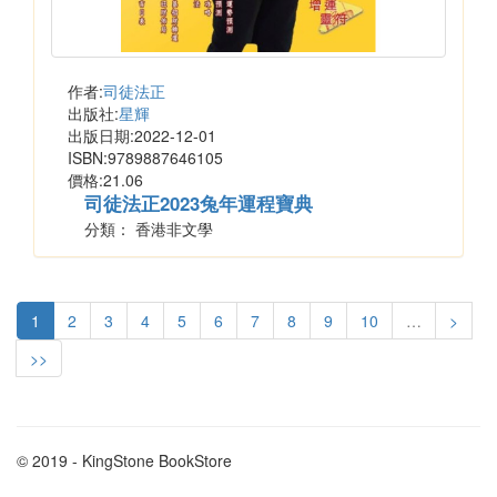
作者:
司徒法正
出版社:
星輝
出版日期:2022-12-01
ISBN:9789887646105
價格:21.06
司徒法正2023兔年運程寶典
分類： 香港非文學
1
2
3
4
5
6
7
8
9
10
…
>
>>
© 2019 - KingStone BookStore