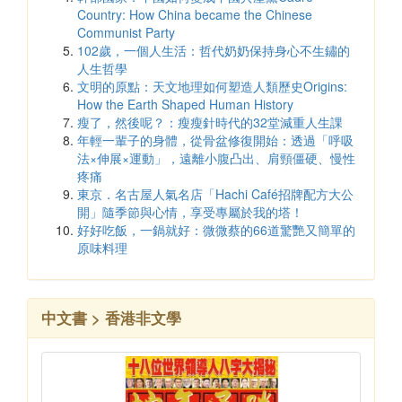
Country: How China became the Chinese
Communist Party
102歲，一個人生活：哲代奶奶保持身心不生鏽的
人生哲學
文明的原點：天文地理如何塑造人類歷史Origins:
How the Earth Shaped Human History
瘦了，然後呢？：瘦瘦針時代的32堂減重人生課
年輕一輩子的身體，從骨盆修復開始：透過「呼吸
法×伸展×運動」，遠離小腹凸出、肩頸僵硬、慢性
疼痛
東京．名古屋人氣名店「Hachi Café招牌配方大公
開」隨季節與心情，享受專屬於我的塔！
好好吃飯，一鍋就好：微微蔡的66道驚艷又簡單的
原味料理
中文書 > 香港非文學