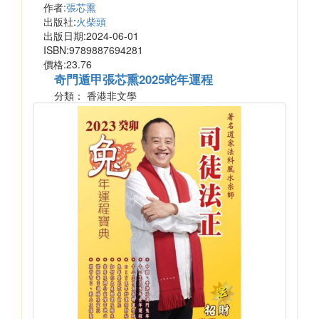
作者:
張芯熏
出版社:
火柴頭
出版日期:2024-06-01
ISBN:9789887694281
價格:23.76
奇門遁甲張芯熏2025蛇年運程
分類： 香港非文學