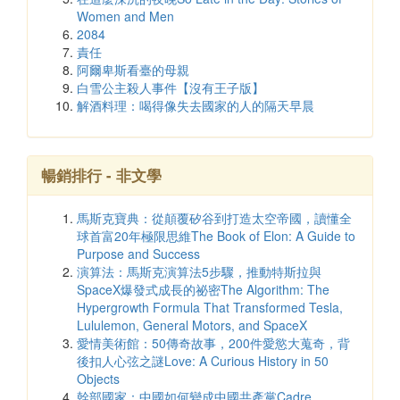
Women and Men
2084
責任
阿爾卑斯看臺的母親
白雪公主殺人事件【沒有王子版】
解酒料理：喝得像失去國家的人的隔天早晨
暢銷排行 - 非文學
馬斯克寶典：從顛覆矽谷到打造太空帝國，讀懂全
球首富20年極限思維The Book of Elon: A Guide to
Purpose and Success
演算法：馬斯克演算法5步驟，推動特斯拉與
SpaceX爆發式成長的祕密The Algorithm: The
Hypergrowth Formula That Transformed Tesla,
Lululemon, General Motors, and SpaceX
愛情美術館：50傳奇故事，200件愛慾大蒐奇，背
後扣人心弦之謎Love: A Curious History in 50
Objects
幹部國家：中國如何變成中國共產黨Cadre