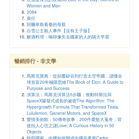
Women and Men
2084
責任
阿爾卑斯看臺的母親
白雪公主殺人事件【沒有王子版】
解酒料理：喝得像失去國家的人的隔天早晨
暢銷排行 - 非文學
馬斯克寶典：從顛覆矽谷到打造太空帝國，讀懂全
球首富20年極限思維The Book of Elon: A Guide to
Purpose and Success
演算法：馬斯克演算法5步驟，推動特斯拉與
SpaceX爆發式成長的祕密The Algorithm: The
Hypergrowth Formula That Transformed Tesla,
Lululemon, General Motors, and SpaceX
愛情美術館：50傳奇故事，200件愛慾大蒐奇，背
後扣人心弦之謎Love: A Curious History in 50
Objects
幹部國家：中國如何變成中國共產黨Cadre