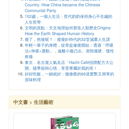
Country: How China became the Chinese
Communist Party
102歲，一個人生活：哲代奶奶保持身心不生鏽的
人生哲學
文明的原點：天文地理如何塑造人類歷史Origins:
How the Earth Shaped Human History
瘦了，然後呢？：瘦瘦針時代的32堂減重人生課
年輕一輩子的身體，從骨盆修復開始：透過「呼吸
法×伸展×運動」，遠離小腹凸出、肩頸僵硬、慢性
疼痛
東京．名古屋人氣名店「Hachi Café招牌配方大公
開」隨季節與心情，享受專屬於我的塔！
好好吃飯，一鍋就好：微微蔡的66道驚艷又簡單的
原味料理
中文書 > 生活藝術