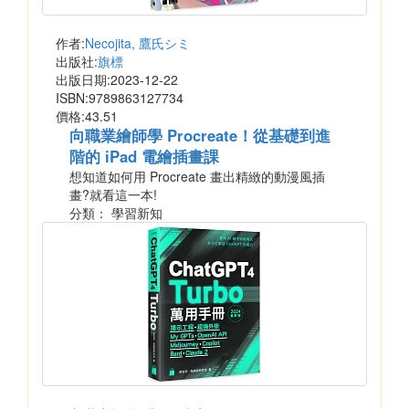
作者:
Necojita, 鷹氏シミ
出版社:
旗標
出版日期:2023-12-22
ISBN:9789863127734
價格:43.51
向職業繪師學 Procreate！從基礎到進
階的 iPad 電繪插畫課
想知道如何用 Procreate 畫出精緻的動漫風插
畫?就看這一本!
分類： 學習新知