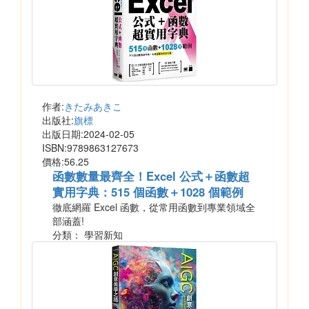
作者:
きたみあきこ
出版社:
旗標
出版日期:2024-02-05
ISBN:9789863127673
價格:56.25
函數數量最齊全！Excel 公式＋函數超
實用字典：515 個函數＋1028 個範例
徹底網羅 Excel 函數，從常用函數到專業領域全
部涵蓋!
分類： 學習新知