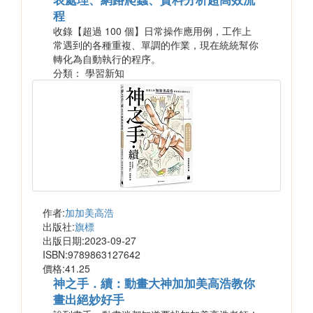
程
收錄【超過 100 個】日常操作應用例，工作上
常遇到的各種重複、單調的作業，現在統統幫你
轉化為自動執行的程序。
分類： 學習新知
作者:
加加美高浩
出版社:
旗標
出版日期:2023-09-27
ISBN:9789863127642
價格:41.25
神之手．續：動畫大神加加美高浩教你
畫出絕妙好手