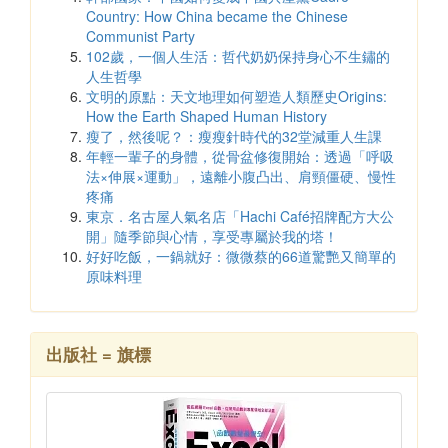
Country: How China became the Chinese
Communist Party
102歲，一個人生活：哲代奶奶保持身心不生鏽的
人生哲學
文明的原點：天文地理如何塑造人類歷史Origins:
How the Earth Shaped Human History
瘦了，然後呢？：瘦瘦針時代的32堂減重人生課
年輕一輩子的身體，從骨盆修復開始：透過「呼吸
法×伸展×運動」，遠離小腹凸出、肩頸僵硬、慢性
疼痛
東京．名古屋人氣名店「Hachi Café招牌配方大公
開」隨季節與心情，享受專屬於我的塔！
好好吃飯，一鍋就好：微微蔡的66道驚艷又簡單的
原味料理
出版社 = 旗標