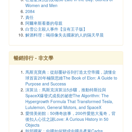
Women and Men
2084
責任
阿爾卑斯看臺的母親
白雪公主殺人事件【沒有王子版】
解酒料理：喝得像失去國家的人的隔天早晨
暢銷排行 - 非文學
馬斯克寶典：從顛覆矽谷到打造太空帝國，讀懂全
球首富20年極限思維The Book of Elon: A Guide to
Purpose and Success
演算法：馬斯克演算法5步驟，推動特斯拉與
SpaceX爆發式成長的祕密The Algorithm: The
Hypergrowth Formula That Transformed Tesla,
Lululemon, General Motors, and SpaceX
愛情美術館：50傳奇故事，200件愛慾大蒐奇，背
後扣人心弦之謎Love: A Curious History in 50
Objects
幹部國家：中國如何變成中國共產黨Cadre