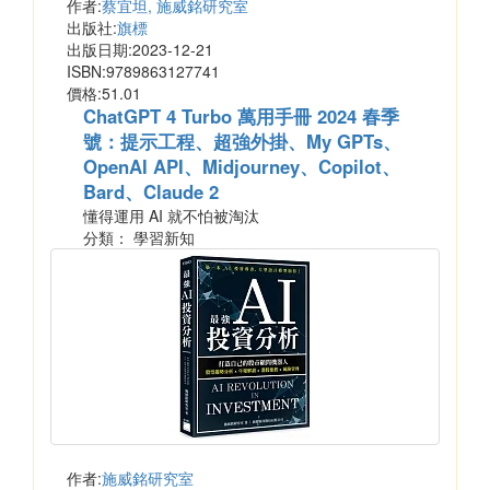
作者:
蔡宜坦, 施威銘研究室
出版社:
旗標
出版日期:2023-12-21
ISBN:9789863127741
價格:51.01
ChatGPT 4 Turbo 萬用手冊 2024 春季
號：提示工程、超強外掛、My GPTs、
OpenAI API、Midjourney、Copilot、
Bard、Claude 2
懂得運用 AI 就不怕被淘汰
分類： 學習新知
作者:
施威銘研究室