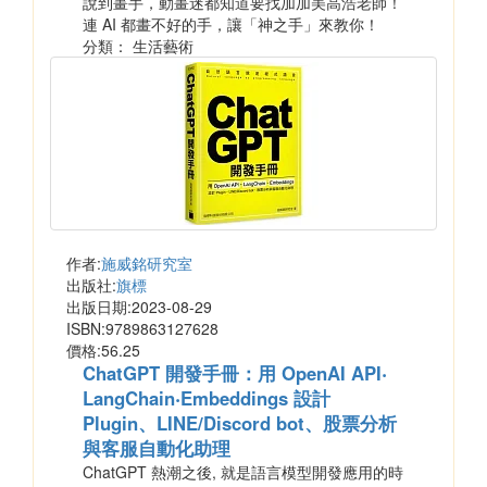
說到畫手，動畫迷都知道要找加加美高浩老師！
連 AI 都畫不好的手，讓「神之手」來教你！
分類： 生活藝術
作者:
施威銘研究室
出版社:
旗標
出版日期:2023-08-29
ISBN:9789863127628
價格:56.25
ChatGPT 開發手冊：用 OpenAI API‧
LangChain‧Embeddings 設計
Plugin、LINE/Discord bot、股票分析
與客服自動化助理
ChatGPT 熱潮之後, 就是語言模型開發應用的時