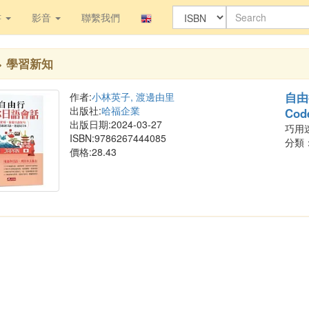
書
影音
聯繫我們
> 學習新知
自由
作者:
小林英子, 渡邊由里
出版社:
哈福企業
Cod
出版日期:2024-03-27
巧用
ISBN:9786267444085
分類
價格:28.43