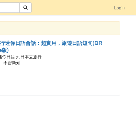
Login
行迷你日語會話：超實用，旅遊日語短句(QR
e版)
迷你日語 到日本去旅行
： 學習新知