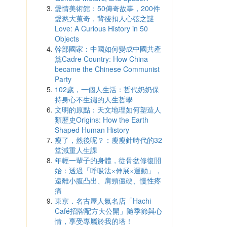
愛情美術館：50傳奇故事，200件
愛慾大蒐奇，背後扣人心弦之謎
Love: A Curious History in 50
Objects
幹部國家：中國如何變成中國共產
黨Cadre Country: How China
became the Chinese Communist
Party
102歲，一個人生活：哲代奶奶保
持身心不生鏽的人生哲學
文明的原點：天文地理如何塑造人
類歷史Origins: How the Earth
Shaped Human History
瘦了，然後呢？：瘦瘦針時代的32
堂減重人生課
年輕一輩子的身體，從骨盆修復開
始：透過「呼吸法×伸展×運動」，
遠離小腹凸出、肩頸僵硬、慢性疼
痛
東京．名古屋人氣名店「Hachi
Café招牌配方大公開」隨季節與心
情，享受專屬於我的塔！