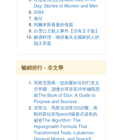
Day: Stories of Women and Men
2084
責任
阿爾卑斯看臺的母親
白雪公主殺人事件【沒有王子版】
解酒料理：喝得像失去國家的人的
隔天早晨
暢銷排行 - 非文學
馬斯克寶典：從顛覆矽谷到打造太
空帝國，讀懂全球首富20年極限思
維The Book of Elon: A Guide to
Purpose and Success
演算法：馬斯克演算法5步驟，推
動特斯拉與SpaceX爆發式成長的
祕密The Algorithm: The
Hypergrowth Formula That
Transformed Tesla, Lululemon,
General Motors, and SpaceX