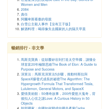
Women and Men
2084
責任
阿爾卑斯看臺的母親
白雪公主殺人事件【沒有王子版】
解酒料理：喝得像失去國家的人的隔天早晨
暢銷排行 - 非文學
馬斯克寶典：從顛覆矽谷到打造太空帝國，讀懂全
球首富20年極限思維The Book of Elon: A Guide to
Purpose and Success
演算法：馬斯克演算法5步驟，推動特斯拉與
SpaceX爆發式成長的祕密The Algorithm: The
Hypergrowth Formula That Transformed Tesla,
Lululemon, General Motors, and SpaceX
愛情美術館：50傳奇故事，200件愛慾大蒐奇，背
後扣人心弦之謎Love: A Curious History in 50
Objects
幹部國家：中國如何變成中國共產黨Cadre