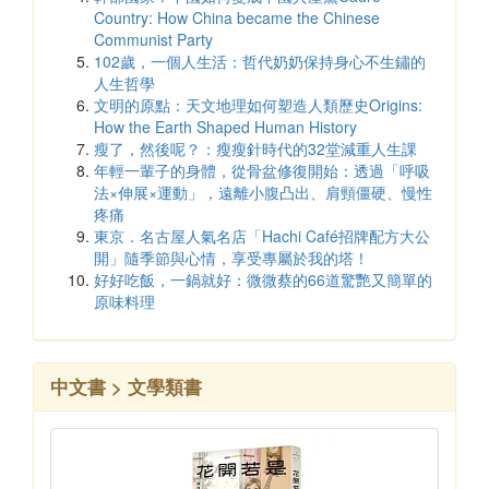
Country: How China became the Chinese
Communist Party
102歲，一個人生活：哲代奶奶保持身心不生鏽的
人生哲學
文明的原點：天文地理如何塑造人類歷史Origins:
How the Earth Shaped Human History
瘦了，然後呢？：瘦瘦針時代的32堂減重人生課
年輕一輩子的身體，從骨盆修復開始：透過「呼吸
法×伸展×運動」，遠離小腹凸出、肩頸僵硬、慢性
疼痛
東京．名古屋人氣名店「Hachi Café招牌配方大公
開」隨季節與心情，享受專屬於我的塔！
好好吃飯，一鍋就好：微微蔡的66道驚艷又簡單的
原味料理
中文書 > 文學類書