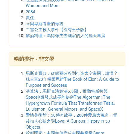
Women and Men
2084
責任
阿爾卑斯看臺的母親
白雪公主殺人事件【沒有王子版】
解酒料理：喝得像失去國家的人的隔天早晨
暢銷排行 - 非文學
馬斯克寶典：從顛覆矽谷到打造太空帝國，讀懂全
球首富20年極限思維The Book of Elon: A Guide to
Purpose and Success
演算法：馬斯克演算法5步驟，推動特斯拉與
SpaceX爆發式成長的祕密The Algorithm: The
Hypergrowth Formula That Transformed Tesla,
Lululemon, General Motors, and SpaceX
愛情美術館：50傳奇故事，200件愛慾大蒐奇，背
後扣人心弦之謎Love: A Curious History in 50
Objects
幹部國家：中國如何變成中國共產黨Cadre