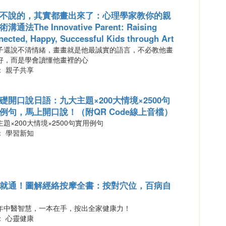
不說的，其實都畫出來了：心理學家教你的親
溝通法The Innovative Parent: Raising
ected, Happy, Successful Kids through Art
子還說不清情緒，畫畫就是他最誠實的語言，不必教他畫
好，而是學會讀懂他畫裡的心
： 親子共享
礎開口說日語：九大主題×200大情境×2500句
例句，馬上開口說！（附QR Code線上音檔）
題×200大情境×2500句實用例句
： 學習新知
就通！圖解經絡按摩全書：按對穴位，百病自
年中醫智慧，一本在手，按出全家健康力！
： 心靈健康