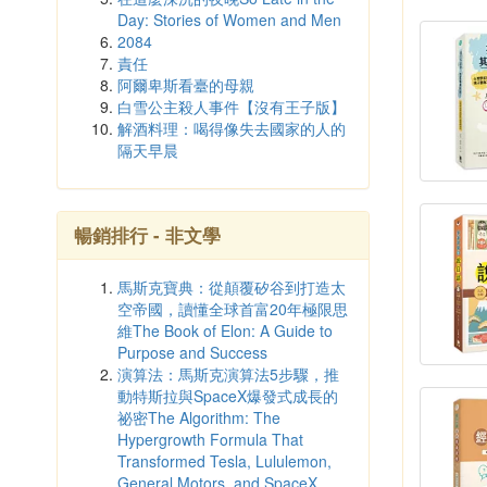
Day: Stories of Women and Men
2084
責任
阿爾卑斯看臺的母親
白雪公主殺人事件【沒有王子版】
解酒料理：喝得像失去國家的人的
隔天早晨
暢銷排行 - 非文學
馬斯克寶典：從顛覆矽谷到打造太
空帝國，讀懂全球首富20年極限思
維The Book of Elon: A Guide to
Purpose and Success
演算法：馬斯克演算法5步驟，推
動特斯拉與SpaceX爆發式成長的
祕密The Algorithm: The
Hypergrowth Formula That
Transformed Tesla, Lululemon,
General Motors, and SpaceX