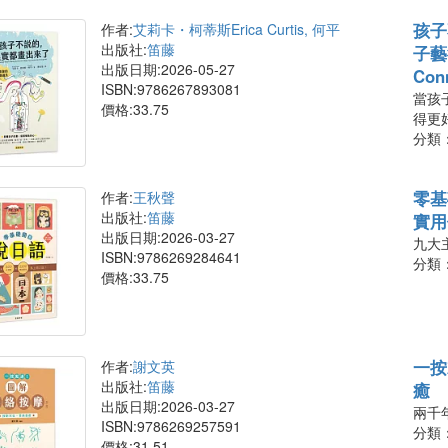
孩子
作者:
艾莉卡・柯蒂斯Erica Curtis, 何平
出版社:
笛藤
子藝術
出版日期:2026-05-27
Conn
ISBN:9786267893081
當孩
價格:33.75
得更
分類
零基
作者:
王秋聲
出版社:
笛藤
實用
出版日期:2026-03-27
九大主
ISBN:9786269284641
分類
價格:33.75
一按
作者:
謝文英
出版社:
笛藤
癒
出版日期:2026-03-27
兩千
ISBN:9786269257591
分類
價格:31.51