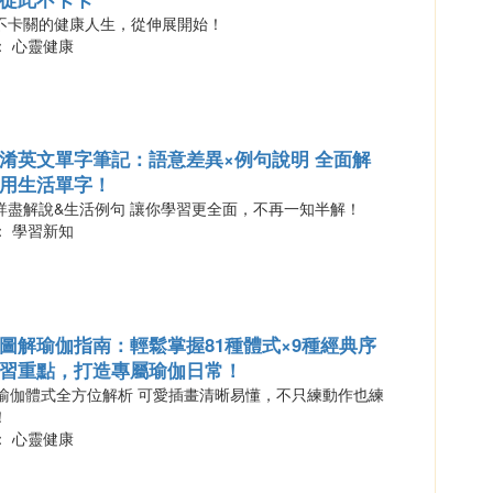
不卡關的健康人生，從伸展開始！
： 心靈健康
淆英文單字筆記：語意差異×例句說明 全面解
用生活單字！
詳盡解說&生活例句 讓你學習更全面，不再一知半解！
： 學習新知
圖解瑜伽指南：輕鬆掌握81種體式×9種經典序
習重點，打造專屬瑜伽日常！
種瑜伽體式全方位解析 可愛插畫清晰易懂，不只練動作也練
！
： 心靈健康