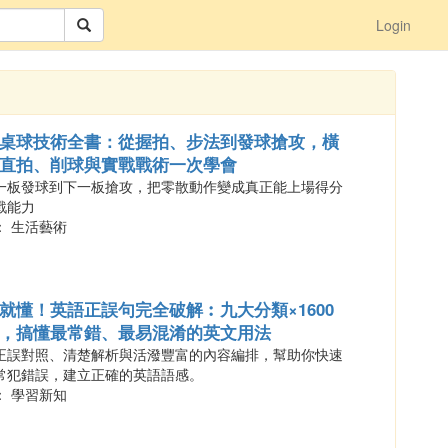
Login
桌球技術全書：從握拍、步法到發球搶攻，橫
直拍、削球與實戰戰術一次學會
一板發球到下一板搶攻，把零散動作變成真正能上場得分
戰能力
： 生活藝術
就懂！英語正誤句完全破解︰九大分類×1600
，搞懂最常錯、最易混淆的英文用法
正誤對照、清楚解析與活潑豐富的內容編排，幫助你快速
常犯錯誤，建立正確的英語語感。
： 學習新知