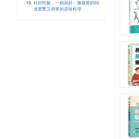
好好吃飯，一鍋就好：微微蔡的66
道驚艷又簡單的原味料理