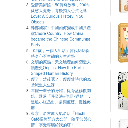
愛情美術館：50傳奇故事，200件
愛慾大蒐奇，背後扣人心弦之謎
Love: A Curious History in 50
Objects
幹部國家：中國如何變成中國共產
黨Cadre Country: How China
became the Chinese Communist
Party
102歲，一個人生活：哲代奶奶保
持身心不生鏽的人生哲學
文明的原點：天文地理如何塑造人
類歷史Origins: How the Earth
Shaped Human History
瘦了，然後呢？：瘦瘦針時代的32
堂減重人生課
年輕一輩子的身體，從骨盆修復開
始：透過「呼吸法×伸展×運動」，
遠離小腹凸出、肩頸僵硬、慢性疼
痛
東京．名古屋人氣名店「Hachi
Café招牌配方大公開」隨季節與心
情，享受專屬於我的塔！