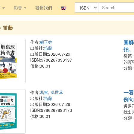
書
影音
聯繫我們
= 笛藤
圖解
作者:
顧玉婷
出版社:
笛藤
拍、
出版日期:2026-07-29
從第
ISBN:9786267893197
的實
價格:30.01
分類
一看
作者:
馮奮, 馮世萃
出版社:
笛藤
例句
出版日期:2026-07-29
透過
ISBN:9786267893173
找出
價格:30.01
分類