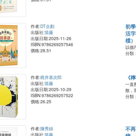
初學
作者:
DT企劃
出版社:
笛藤
活字
出版日期:2025-11-26
檔）
ISBN:9786269257546
以循
價格:28.51
分類
《檸
作者:
梶井基次郎
出版社:
笛藤
一直
出版日期:2025-10-29
散，
ISBN:9786269257522
分類
價格:26.25
不再
作者:
陳秀娟
出版社:
笛藤
鐘，