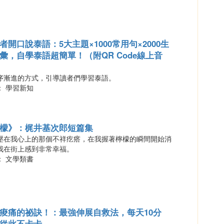
者開口說泰語：5大主題×1000常用句×2000生
彙，自學泰語超簡單！（附QR Code線上音
序漸進的方式，引導讀者們學習泰語。
： 學習新知
檬》：梶井基次郎短篇集
壓在我心上的那個不祥疙瘩，在我握著檸檬的瞬間開始消
我在街上感到非常幸福。
： 文學類書
痠痛的祕訣！：最強伸展自救法，每天10分
從此不卡卡