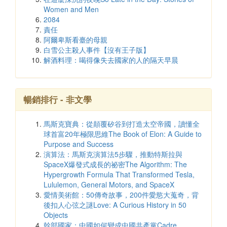
Women and Men
2084
責任
阿爾卑斯看臺的母親
白雪公主殺人事件【沒有王子版】
解酒料理：喝得像失去國家的人的隔天早晨
暢銷排行 - 非文學
馬斯克寶典：從顛覆矽谷到打造太空帝國，讀懂全
球首富20年極限思維The Book of Elon: A Guide to
Purpose and Success
演算法：馬斯克演算法5步驟，推動特斯拉與
SpaceX爆發式成長的祕密The Algorithm: The
Hypergrowth Formula That Transformed Tesla,
Lululemon, General Motors, and SpaceX
愛情美術館：50傳奇故事，200件愛慾大蒐奇，背
後扣人心弦之謎Love: A Curious History in 50
Objects
幹部國家：中國如何變成中國共產黨Cadre