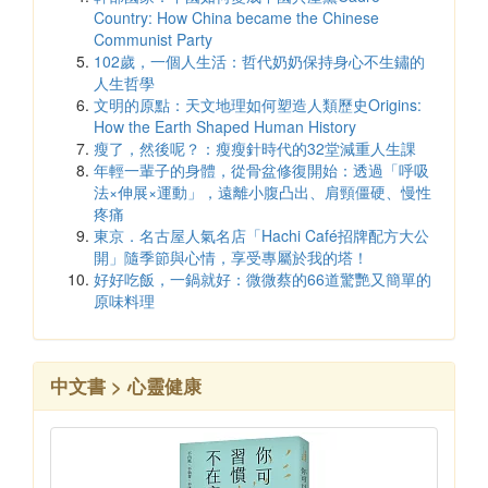
Country: How China became the Chinese
Communist Party
102歲，一個人生活：哲代奶奶保持身心不生鏽的
人生哲學
文明的原點：天文地理如何塑造人類歷史Origins:
How the Earth Shaped Human History
瘦了，然後呢？：瘦瘦針時代的32堂減重人生課
年輕一輩子的身體，從骨盆修復開始：透過「呼吸
法×伸展×運動」，遠離小腹凸出、肩頸僵硬、慢性
疼痛
東京．名古屋人氣名店「Hachi Café招牌配方大公
開」隨季節與心情，享受專屬於我的塔！
好好吃飯，一鍋就好：微微蔡的66道驚艷又簡單的
原味料理
中文書 > 心靈健康